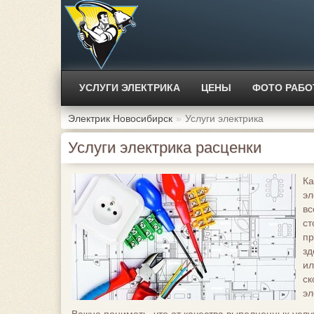
УСЛУГИ ЭЛЕКТРИКА
ЦЕНЫ
ФОТО РАБО
Электрик Новосибирск
Услуги электрика
Услуги электрика расценки
Ка
эл
вс
ст
пр
зд
ил
ск
эл