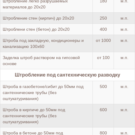
Штробление легко разрушаемых
180
м.п.
материалов до 20х20
Штробление стен (кирпич) до 20х20
250
м.п.
Штроблени стен (бетон) до 20х20
400
м.п.
Штроба под закладную, кондиционеры и
от 1000
м.п.
канализацию 100х60
Заделка штроб раствором на гипсовой
от 100
м.п.
основе
Штробление под сантехническую разводку
Штроба в газобетоне/сибит до 50мм под
500
м.п.
сантехнические трубы (без
оштукатуривания)
Штроба в кирпиче до 50мм под
600
м.п.
сантехнические трубы (без
оштукатуривания)
Штроба в бетоне до 50мм под
800
м.п.