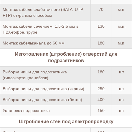
Монтаж кабеля слаботочного (SATA, UTP,
70
м.п.
FTP) открытым способом
Монтаж кабеля сечением: 1.5-2,5 мм в
130
м.п.
ПВХ-гофре, трубе
Монтаж кабельканала до 60 мм
180
м.п.
Изготовление (штробление) отверстий для
подразетников
Выборка ниши для подрозетника
180
шт
(гипсокартон;пеноблок)
Выборка ниши для подрозетника (кирпич)
250
шт
Выборка ниши для подрозетника (бетон)
400
шт
Установка подрозетника
150
шт
Штробление стен под электропроводку