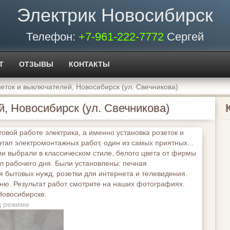
Электрик Новосибирск
Телефон:
+7-961-222-7772
Сергей
Т
ОТЗЫВЫ
КОНТАКТЫ
зеток и выключателей, Новосибирск (ул. Свечникова)
й, Новосибирск (ул. Свечникова)
овой работе электрика, а именно установка розеток и
тап электромонтажных работ, один из самых приятных...
ели выбрали в классическом стиле, белого цвета от фирмы
пол рабочего дня. Были установлены: печная
 бытовых нужд, розетки для интернета и телевидения.
ню. Результат работ смотрите на наших фотографиях.
Новосибирске.
д режиме