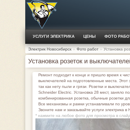
УСЛУГИ ЭЛЕКТРИКА
ЦЕНЫ
ФОТО РАБО
Электрик Новосибирск
Фото работ
Установка ро
Установка розеток и выключателе
Ремонт подходит к конце и пришло время к чист
выключателей на подготовленные места. Этот э
так как нету пыли и грязи. Розетки и выключат
Schneider Electric. Установка 28 мест, заняло 
комбинированная розетка, обычные розетки для
Все механизмы и рамки устанавливали по уров
Звоните нам и заказывайте услуги электрика в 
*
нажмите на любое фото для просмотра в слай