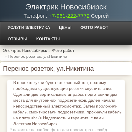
Электрик Новосибирск
Телефон:
+7-961-222-7772
Сергей
УСЛУГИ ЭЛЕКТРИКА
ЦЕНЫ
ФОТО РАБОТ
ОТЗЫВЫ
КОНТАКТЫ
Электрик Новосибирск
Фото работ
Перенос розеток, ул.Никитина
Перенос розеток, ул.Никитина
В проекте кухни будет стеклянный топ, поэтому
необходимо существующие розетки спустить вниз.
Сделали две вертикальные штрабы, подготовили два
места для внутренних подрозетников, далее начали
непосредственный электромонтаж. Затем проложили
кабель, смонтировали подрозетники, прокинули кабель
на плиту.<br /> Надежность и гарантия, с вами
Электрик Новосибирск.
*
нажмите на любое фото для просмотра в слайд