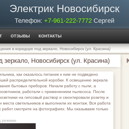
Электрик Новосибирск
Телефон:
+7-961-222-7772
Сергей
Т
ОТЗЫВЫ
КОНТАКТЫ
ения в коридоре под зеркало, Новосибирск (ул. Красина)
 зеркало, Новосибирск (ул. Красина)
льника, как оказалось питание к ним не подведено.
йшей распределительной коробки. К освещению зеркала
вания бытовых приборов. Начали работу с пыли, а
розетников, работали с применением пылесоса. После
озетники на гипсовый раствор и смонтировали розетку и
и места светильников и выполнили их монтаж. Вся работа
х работ смотрите на фотографиях. Мы оказываем только
.
д режиме