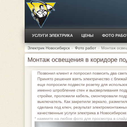
УСЛУГИ ЭЛЕКТРИКА
ЦЕНЫ
ФОТО РАБО
Электрик Новосибирск
Фото работ
Монтаж освещ
Монтаж освещения в коридоре под
Позвонил клиент и попросил повесить два свети
Принято решения взять электричество с ближа
еще попросили подвести розетку для использо
именно штробление стен и высверливания под
стройки, проложили кабель, смонтировали подр
выключатель. Как закрепили зеркало, разметил
сделана под ключ, результат электромонтажны
качественные услуги электрика в Новосибирске
*
нажмите на любое фото для просмотра в слай