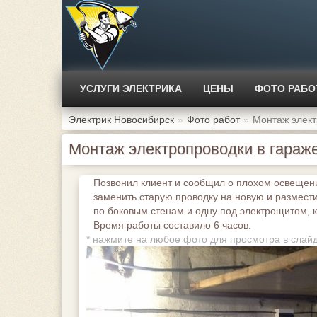
УСЛУГИ ЭЛЕКТРИКА
ЦЕНЫ
ФОТО РАБО
Электрик Новосибирск
Фото работ
Монтаж элект
Монтаж электропроводки в гараж
Позвонил клиент и сообщил о плохом освещен
заменить старую проводку на новую и размести
по боковым стенам и одну под электрощитом, 
Время работы составило 6 часов.
*
нажмите на любое фото для просмотра в слай